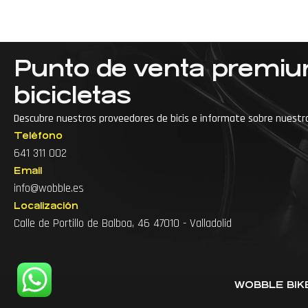
Punto de venta premi
bicicletas
Descubre nuestros proveedores de bicis e informate sobre nuestr
Teléfono
···
Accesorios para bici de montaña
641 311 002
Email
Accesorios para bicicleta
info@wobble.es
Accesorios para ciclismo
Arreglo de bicicl
Localización
Calle de Portillo de Balboa, 46 47010 - Valladolid
Arreglo de bicicletas cerca
Arreglo de bicis
Articulos para bicicleta
WOBBLE BIKE 
Articulos para ciclismo
Barra para biciclet