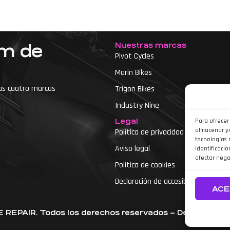
Nuestras marcas
um de
Pivot Cycles
Marin Bikes
as cuatro marcas
Trigon Bikes
Industry Nine
Legal
Para ofrecer
almacenar y/
Política de privacidad
tecnologías 
Aviso legal
identificacio
etas
afectar nega
Política de cookies
Declaración de accesibilidad
ACE
REPAIR. Todos los derechos reservados – Desarrolla
a