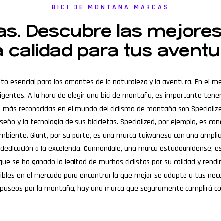
BICI DE MONTAÑA MARCAS
s. Descubre las mejores 
a calidad para tus avent
to esencial para los amantes de la naturaleza y la aventura. En el 
exigentes. A la hora de elegir una bici de montaña, es importante tene
as más reconocidas en el mundo del ciclismo de montaña son Specializ
diseño y la tecnología de sus bicicletas. Specialized, por ejemplo, es c
mbiente. Giant, por su parte, es una marca taiwanesa con una amplia 
u dedicación a la excelencia. Cannondale, una marca estadounidense, 
 que se ha ganado la lealtad de muchos ciclistas por su calidad y rend
ibles en el mercado para encontrar la que mejor se adapte a tus nece
 paseos por la montaña, hay una marca que seguramente cumplirá con 