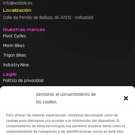
info@wobble.es
Localización
Calle de Portillo de Balboa, 46 47010 - Valladolid
Nuestras marcas
Pivot Cycles
Marin Bikes
Trigon Bikes
Industry Nine
Legal
Política de privacidad
Aviso legal
Gestionar el consentimiento de
Política de cookies
las cookies
Declaración de accesibilidad
Para ofrecer las mejores experiencias, utilizamos tecnologías como las
cookies para almacenar y/o acceder a la información del dispositivo. El
consentimiento de estas tecnologías nos permitirá procesar datos como el
comportamiento de navegación o las identificaciones únicas en este sitio.