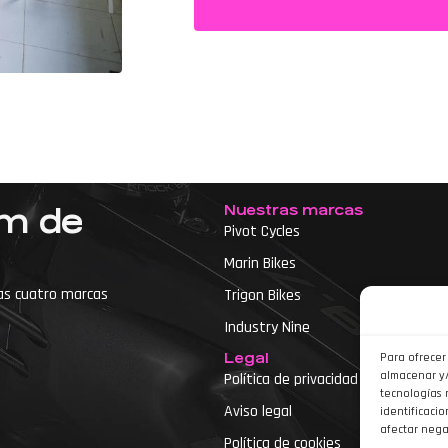
Nuestras marcas
um de
Pivot Cycles
Marin Bikes
as cuatro marcas
Trigon Bikes
Industry Nine
Legal
Para ofrecer
almacenar y/
Política de privacidad
tecnologías 
Aviso legal
identificacio
etas
afectar nega
Política de cookies