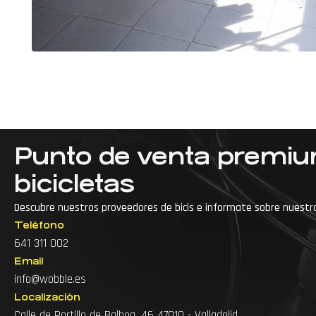
Punto de venta premi
bicicletas
Descubre nuestros proveedores de bicis e informate sobre nuestr
Teléfono
···
Accesorios para bici de montaña
641 311 002
Email
Accesorios para bicicleta
info@wobble.es
Accesorios para ciclismo
Arreglo de bicicl
Localización
Calle de Portillo de Balboa, 46 47010 - Valladolid