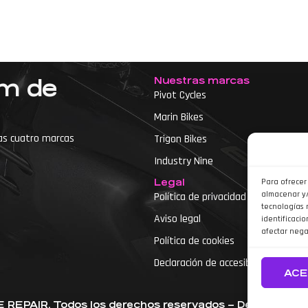
Nuestras marcas
um de
Pivot Cycles
Marin Bikes
as cuatro marcas
Trigon Bikes
Industry Nine
Legal
Para ofrecer
almacenar y/
Política de privacidad
tecnologías 
Aviso legal
identificacio
etas
afectar nega
Política de cookies
Declaración de accesibilidad
ACE
REPAIR. Todos los derechos reservados – Desarrolla