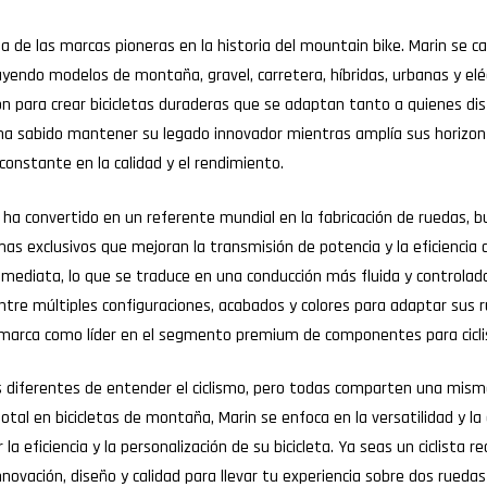
na de las marcas pioneras en la historia del mountain bike. Marin se ca
cluyendo modelos de montaña, gravel, carretera, híbridas, urbanas y el
ión para crear bicicletas duraderas que se adaptan tanto a quienes 
ha sabido mantener su legado innovador mientras amplía sus horizonte
onstante en la calidad y el rendimiento.
e ha convertido en un referente mundial en la fabricación de ruedas, 
temas exclusivos que mejoran la transmisión de potencia y la eficienc
nmediata, lo que se traduce en una conducción más fluida y controlad
ir entre múltiples configuraciones, acabados y colores para adaptar s
a marca como líder en el segmento premium de componentes para cicl
s diferentes de entender el ciclismo, pero todas comparten una misma 
otal en bicicletas de montaña, Marin se enfoca en la versatilidad y la e
 eficiencia y la personalización de su bicicleta. Ya seas un ciclista 
vación, diseño y calidad para llevar tu experiencia sobre dos ruedas a