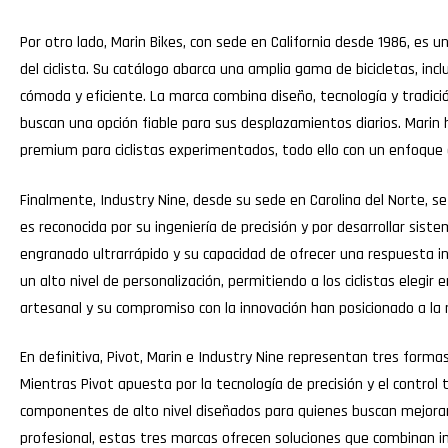
Por otro lado, Marin Bikes, con sede en California desde 1986, es u
del ciclista. Su catálogo abarca una amplia gama de bicicletas, in
cómoda y eficiente. La marca combina diseño, tecnología y tradic
buscan una opción fiable para sus desplazamientos diarios. Marin 
premium para ciclistas experimentados, todo ello con un enfoque c
Finalmente, Industry Nine, desde su sede en Carolina del Norte, s
es reconocida por su ingeniería de precisión y por desarrollar sis
engranado ultrarrápido y su capacidad de ofrecer una respuesta i
un alto nivel de personalización, permitiendo a los ciclistas eleg
artesanal y su compromiso con la innovación han posicionado a l
En definitiva, Pivot, Marin e Industry Nine representan tres forma
Mientras Pivot apuesta por la tecnología de precisión y el control t
componentes de alto nivel diseñados para quienes buscan mejorar la
profesional, estas tres marcas ofrecen soluciones que combinan inno