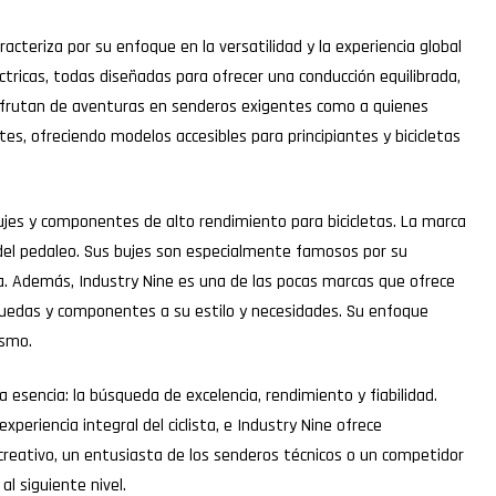
racteriza por su enfoque en la versatilidad y la experiencia global
éctricas, todas diseñadas para ofrecer una conducción equilibrada,
disfrutan de aventuras en senderos exigentes como a quienes
s, ofreciendo modelos accesibles para principiantes y bicicletas
bujes y componentes de alto rendimiento para bicicletas. La marca
ia del pedaleo. Sus bujes son especialmente famosos por su
a. Además, Industry Nine es una de las pocas marcas que ofrece
us ruedas y componentes a su estilo y necesidades. Su enfoque
ismo.
esencia: la búsqueda de excelencia, rendimiento y fiabilidad.
xperiencia integral del ciclista, e Industry Nine ofrece
recreativo, un entusiasta de los senderos técnicos o un competidor
l siguiente nivel.