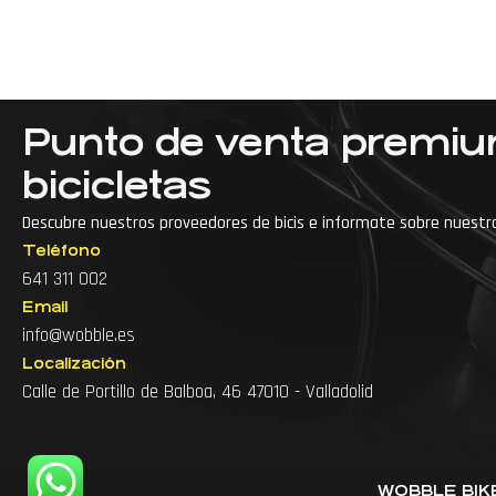
Punto de venta premi
bicicletas
Descubre nuestros proveedores de bicis e informate sobre nuestr
Teléfono
···
Accesorios para bici de montaña
641 311 002
Email
Accesorios para bicicleta
info@wobble.es
Accesorios para ciclismo
Arreglo de bicicl
Localización
Calle de Portillo de Balboa, 46 47010 - Valladolid
Arreglo de bicicletas cerca
Arreglo de bicis
Articulos para bicicleta
WOBBLE BIKE 