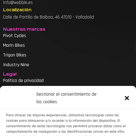
info@wobble.es
Localización
Calle de Portillo de Balboa, 46 47010 - Valladolid
Nuestras marcas
Pivot Cycles
Marin Bikes
Trigon Bikes
Industry Nine
Legal
Política de privacidad
Aviso legal
Gestionar el consentimiento de
Política de cookies
las cookies
Declaración de accesibilidad
Para ofrecer las mejores experiencias, utilizamos tecnologías como las
cookies para almacenar y/o acceder a la información del dispositivo. El
consentimiento de estas tecnologías nos permitirá procesar datos como el
comportamiento de navegación o las identificaciones únicas en este sitio.