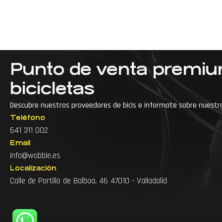
Punto de venta premi
bicicletas
Descubre nuestros proveedores de bicis e informate sobre nuestr
Teléfono
···
Accesorios para bici de montaña
641 311 002
Email
Accesorios para bicicleta
info@wobble.es
Accesorios para ciclismo
Arreglo de bicicl
Localización
Calle de Portillo de Balboa, 46 47010 - Valladolid
Arreglo de bicicletas cerca
Arreglo de bicis
Articulos para bicicleta