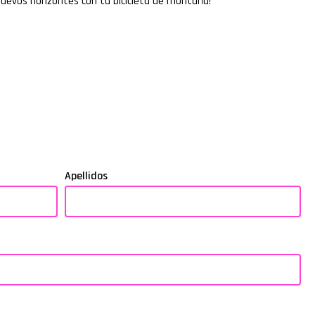
 nuevos horizontes con tu bicicleta de montaña!
Apellidos