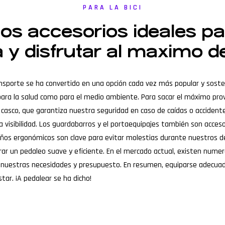
PARA LA BICI
 los accesorios ideales 
a y disfrutar al maximo d
transporte se ha convertido en una opción cada vez más popular y sosten
o para la salud como para el medio ambiente. Para sacar el máximo pro
casco, que garantiza nuestra seguridad en caso de caídas o accidentes
ca visibilidad. Los guardabarros y el portaequipajes también son acce
 puños ergonómicos son clave para evitar molestias durante nuestros
rar un pedaleo suave y eficiente. En el mercado actual, existen numer
a nuestras necesidades y presupuesto. En resumen, equiparse adecuad
tar. ¡A pedalear se ha dicho!