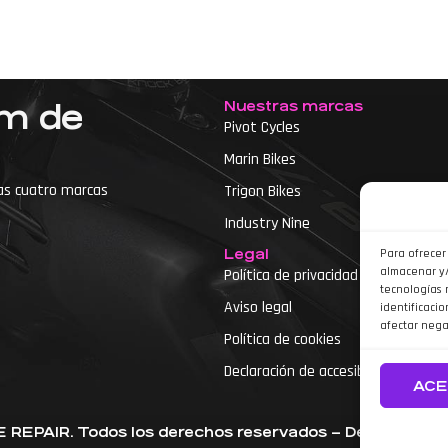
Nuestras marcas
um de
Pivot Cycles
Marin Bikes
as cuatro marcas
Trigon Bikes
Industry Nine
Legal
Para ofrecer
almacenar y/
Política de privacidad
tecnologías 
Aviso legal
identificacio
etas
afectar nega
Política de cookies
Declaración de accesibilidad
ACE
REPAIR. Todos los derechos reservados – Desarrolla