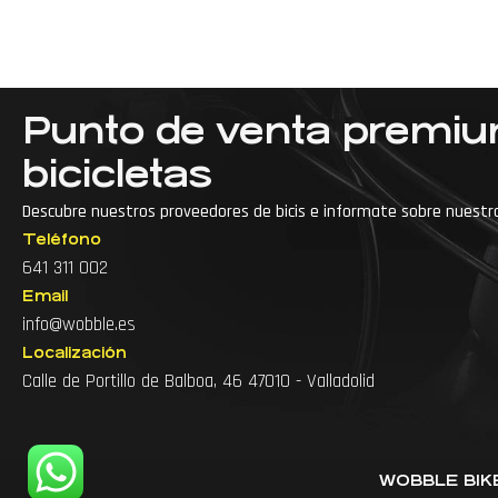
Punto de venta premi
bicicletas
Descubre nuestros proveedores de bicis e informate sobre nuestr
Teléfono
···
Accesorios para bici de montaña
641 311 002
Email
Accesorios para bicicleta
info@wobble.es
Accesorios para ciclismo
Arreglo de bicicl
Localización
Calle de Portillo de Balboa, 46 47010 - Valladolid
Arreglo de bicicletas cerca
Arreglo de bicis
Articulos para bicicleta
WOBBLE BIKE 