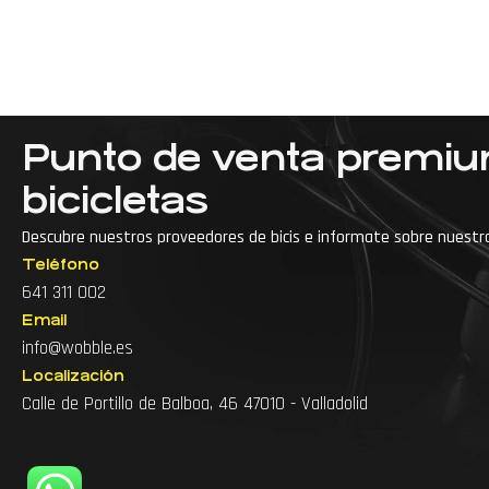
Punto de venta premi
bicicletas
Descubre nuestros proveedores de bicis e informate sobre nuestr
Teléfono
···
Accesorios para bici de montaña
641 311 002
Email
Accesorios para bicicleta
info@wobble.es
Accesorios para ciclismo
Arreglo de bicicl
Localización
Calle de Portillo de Balboa, 46 47010 - Valladolid
Arreglo de bicicletas cerca
Arreglo de bicis
Articulos para bicicleta