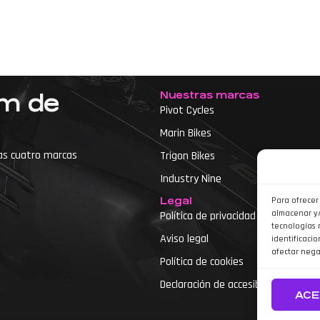
Nuestras marcas
um de
Pivot Cycles
Marin Bikes
as cuatro marcas
Trigon Bikes
Industry Nine
Legal
Para ofrecer
almacenar y/
Política de privacidad
tecnologías 
Aviso legal
identificacio
etas
afectar nega
Política de cookies
Declaración de accesibilidad
ACE