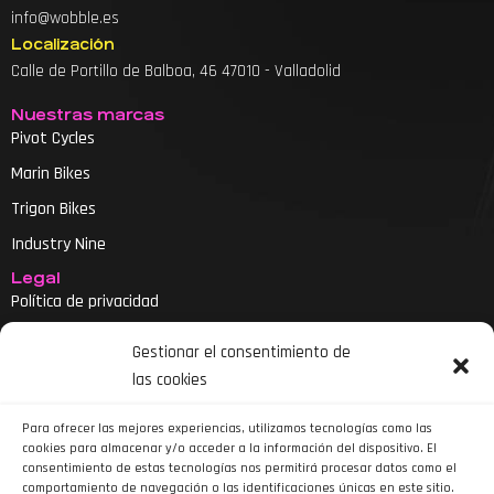
info@wobble.es
Localización
Calle de Portillo de Balboa, 46 47010 - Valladolid
Nuestras marcas
Pivot Cycles
Marin Bikes
Trigon Bikes
Industry Nine
Legal
Política de privacidad
Aviso legal
Gestionar el consentimiento de
Política de cookies
las cookies
Declaración de accesibilidad
Para ofrecer las mejores experiencias, utilizamos tecnologías como las
cookies para almacenar y/o acceder a la información del dispositivo. El
consentimiento de estas tecnologías nos permitirá procesar datos como el
comportamiento de navegación o las identificaciones únicas en este sitio.