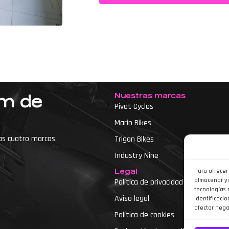
Nuestras marcas
um de
Pivot Cycles
Marin Bikes
as cuatro marcas
Trigon Bikes
Industry Nine
Legal
Para ofrecer
almacenar y/
Política de privacidad
tecnologías 
Aviso legal
identificacio
etas
afectar nega
Política de cookies