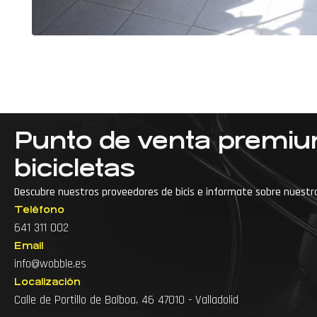
Punto de venta premi
bicicletas
Descubre nuestros proveedores de bicis e informate sobre nuestr
Teléfono
···
Accesorios para bici de montaña
641 311 002
Email
Accesorios para bicicleta
info@wobble.es
Accesorios para ciclismo
Arreglo de bicicl
Localización
Calle de Portillo de Balboa, 46 47010 - Valladolid
Arreglo de bicicletas cerca
Arreglo de bicis