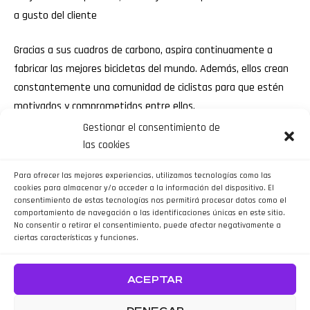
a gusto del cliente
Gracias a sus cuadros de carbono, aspira continuamente a
fabricar las mejores bicicletas del mundo. Además, ellos crean
constantemente una comunidad de ciclistas para que estén
motivados y comprometidos entre ellos.
Gestionar el consentimiento de
Marin Bikes ofrece un gran catálogo de clase mundial de bicis
las cookies
de montaña, con manillar, de fitness o tránsito y para los mas
Para ofrecer las mejores experiencias, utilizamos tecnologías como las
pequeños de la casa.
cookies para almacenar y/o acceder a la información del dispositivo. El
consentimiento de estas tecnologías nos permitirá procesar datos como el
Diseñadas por un equipo de ciclistas en el norte de California
comportamiento de navegación o las identificaciones únicas en este sitio.
No consentir o retirar el consentimiento, puede afectar negativamente a
desde 1986, por lo que cuentan con una gran historia a sus
ciertas características y funciones.
espaldas. Su primer éxito fue el modelo Madrone Trail que se
puede encontrar en su catálogo.
ACEPTAR
Ya sea que su idea de diversión implique andar por senderos