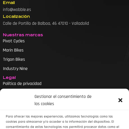
Email
info@wobble.es
Localización
Calle de Portillo de Balboa, 46 47010 - Valladolid
Nuestras marcas
Pivot Cycles
Marin Bikes
Trigon Bikes
Industry Nine
Legal
Política de privacidad
Aviso legal
Gestionar el consentimiento de
Política de cookies
las cookies
Declaración de accesibilidad
Para ofrecer las mejores experiencias, utilizamos tecnologías como las
cookies para almacenar y/o acceder a la información del dispositivo. El
consentimiento de estas tecnologías nos permitirá procesar datos como el