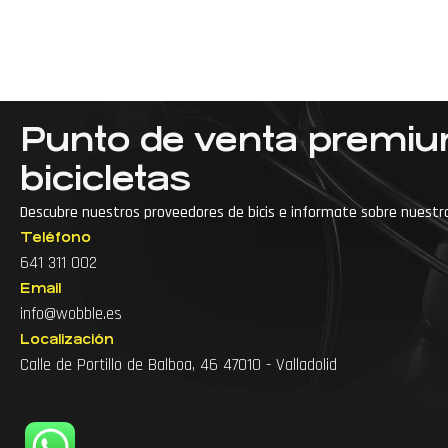
Punto de venta premi
bicicletas
Descubre nuestros proveedores de bicis e informate sobre nuestr
Teléfono
···
Accesorios para bici de montaña
641 311 002
Email
Accesorios para bicicleta
info@wobble.es
Accesorios para ciclismo
Arreglo de bicicl
Localización
Calle de Portillo de Balboa, 46 47010 - Valladolid
Arreglo de bicicletas cerca
Arreglo de bicis
Articulos para bicicleta