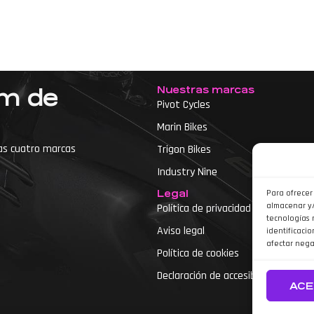
Nuestras marcas
um de
Pivot Cycles
Marin Bikes
as cuatro marcas
Trigon Bikes
Industry Nine
Legal
Para ofrecer
almacenar y/
Política de privacidad
tecnologías 
Aviso legal
identificacio
etas
afectar nega
Política de cookies
Declaración de accesibilidad
ACE