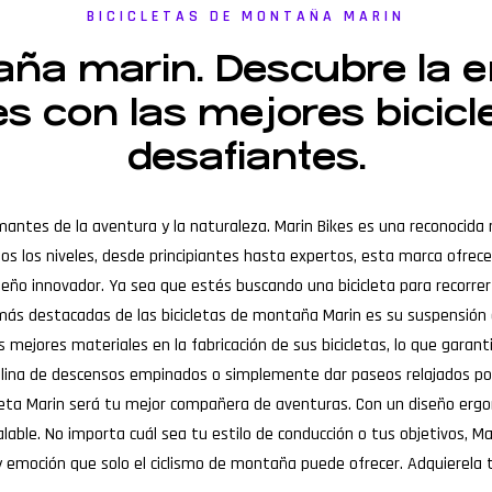
BICICLETAS DE MONTAÑA MARIN
aña marin. Descubre la 
s con las mejores bicicl
desafiantes.
mantes de la aventura y la naturaleza. Marin Bikes es una reconocida
 los niveles, desde principiantes hasta expertos, esta marca ofrece 
diseño innovador. Ya sea que estés buscando una bicicleta para recor
as más destacadas de las bicicletas de montaña Marin es su suspensió
 mejores materiales en la fabricación de sus bicicletas, lo que garanti
nalina de descensos empinados o simplemente dar paseos relajados por
eta Marin será tu mejor compañera de aventuras. Con un diseño ergon
lable. No importa cuál sea tu estilo de conducción o tus objetivos, Ma
 y emoción que solo el ciclismo de montaña puede ofrecer. Adquierela