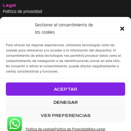
Legal
Política de privacidad
Aviso legal
Gestionar el consentimiento de
Política de cookies
las cookies
Declaración de accesibilidad
Para ofrecer las mejores experiencias, utilizamos tecnologías como las
cookies para almacenar y/o acceder a la información del dispositivo. El
consentimiento de estas tecnologías nos permitirá procesar datos como el
comportamiento de navegación o las identificaciones únicas en este sitio.
No consentir o retirar el consentimiento, puede afectar negativamente a
ciertas características y funciones.
Siguenos en Instagram
ACEPTAR
DENEGAR
VER PREFERENCIAS
Política de cookies
Política de Privacidad
Aviso Legal
WOBBLE BIKE REPAIR. Todos los derechos reservados – Desarrollado por TOOOLS