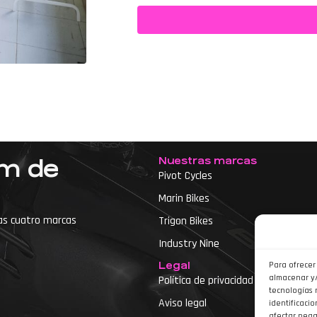
Nuestras marcas
um de
Pivot Cycles
Marin Bikes
as cuatro marcas
Trigon Bikes
Industry Nine
Legal
Para ofrecer
almacenar y/
Política de privacidad
tecnologías 
Aviso legal
identificacio
etas
afectar nega