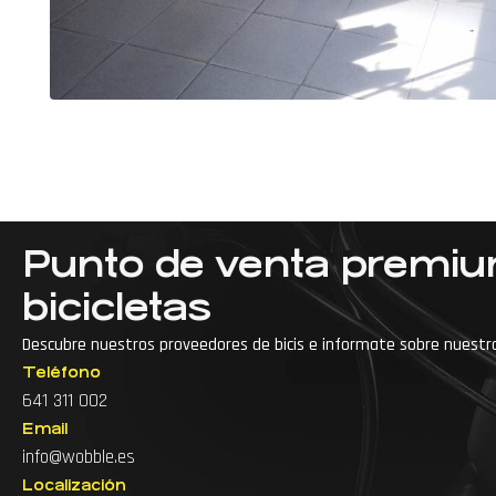
Punto de venta premi
bicicletas
Descubre nuestros proveedores de bicis e informate sobre nuestr
Teléfono
···
Accesorios para bici de montaña
641 311 002
Email
Accesorios para bicicleta
info@wobble.es
Accesorios para ciclismo
Arreglo de bicicl
Localización