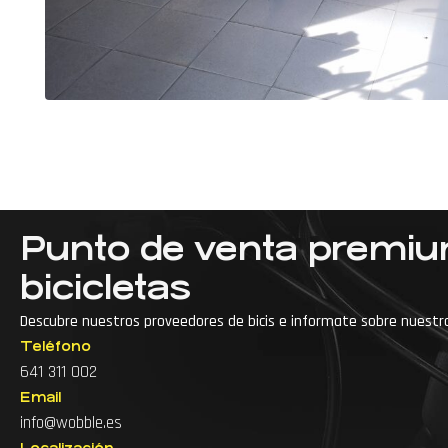
Punto de venta premi
bicicletas
Descubre nuestros proveedores de bicis e informate sobre nuestr
Teléfono
···
Accesorios para bici de montaña
641 311 002
Email
Accesorios para bicicleta
info@wobble.es