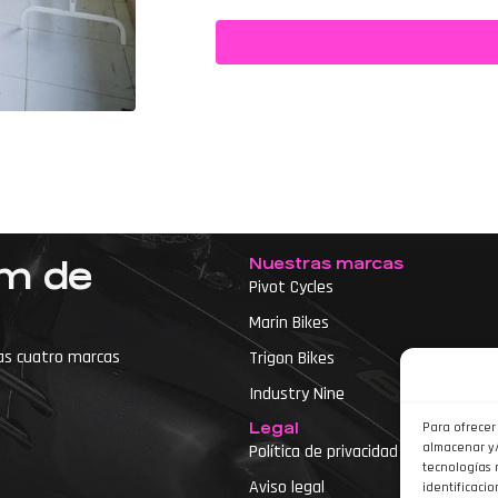
Nuestras marcas
um de
Pivot Cycles
Marin Bikes
as cuatro marcas
Trigon Bikes
Industry Nine
Legal
Para ofrecer
almacenar y/
Política de privacidad
tecnologías 
Aviso legal
identificacio