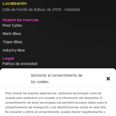
Localización
Calle de Portillo de Balboa, 46 47010 - Valladolid
Nuestras marcas
Pivot Cycles
Marin Bikes
Trigon Bikes
Industry Nine
Legal
Política de privacidad
Aviso legal
Gestionar el consentimiento de
Política de cookies
las cookies
Declaración de accesibilidad
Para ofrecer las mejores experiencias, utilizamos tecnologías como las
cookies para almacenar y/o acceder a la información del dispositivo. El
consentimiento de estas tecnologías nos permitirá procesar datos como el
comportamiento de navegación o las identificaciones únicas en este sitio.
No consentir o retirar el consentimiento, puede afectar negativamente a