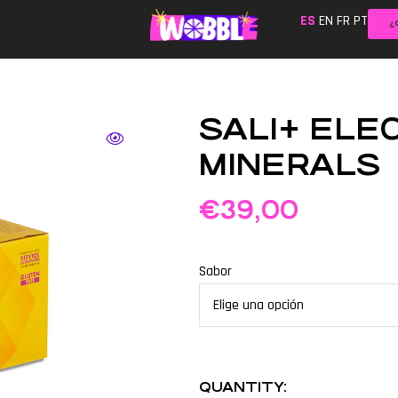
ES
EN
FR
PT
¿
SALI+ ELE
MINERALS
€
39,00
Sabor
QUANTITY: