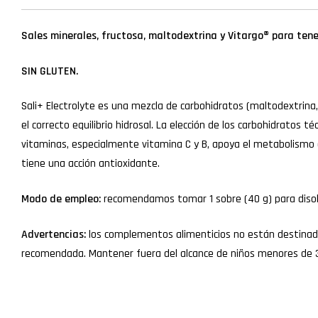
Sales minerales, fructosa, maltodextrina y Vitargo® para tene
SIN GLUTEN.
Sali+ Electrolyte es una mezcla de carbohidratos (maltodextrina
el correcto equilibrio hidrosal. La elección de los carbohidratos
vitaminas, especialmente vitamina C y B, apoya el metabolismo 
tiene una acción antioxidante.
Modo de empleo:
recomendamos tomar 1 sobre (40 g) para disolv
Advertencias:
los complementos alimenticios no están destinados 
recomendada. Mantener fuera del alcance de niños menores de 