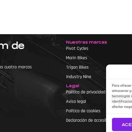
Nuestras marcas
um de
Pivot Cycles
Marin Bikes
as cuatro marcas
Trigon Bikes
Industry Nine
Legal
Para ofrecer
almacenar y/
Política de privacidad
tecnologías 
Aviso legal
identificacio
etas
afectar nega
Política de cookies
Declaración de accesibilidad
ACE