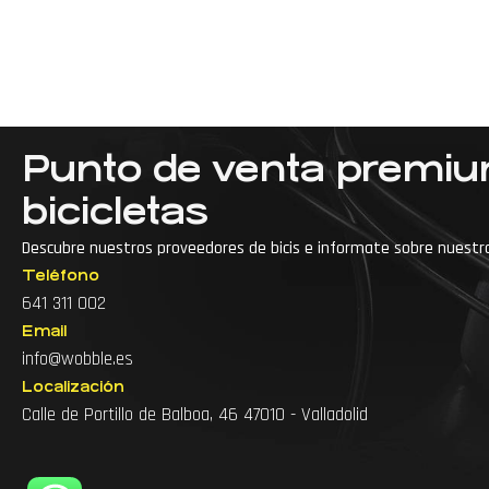
Punto de venta premi
bicicletas
Descubre nuestros proveedores de bicis e informate sobre nuestr
Teléfono
···
Accesorios para bici de montaña
641 311 002
Email
Accesorios para bicicleta
info@wobble.es
Accesorios para ciclismo
Arreglo de bicicl
Localización
Calle de Portillo de Balboa, 46 47010 - Valladolid
Arreglo de bicicletas cerca
Arreglo de bicis
Articulos para bicicleta