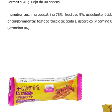
Formato:
40g. Caja de 30 sobres.
Ingredientes:
maltodextrina 76%, fructosa 9%, acidulante: ácido c
antiaglomerante: fosfato tricálcico; ácido L-ascórbico (vitamina C
(vitamina B6).