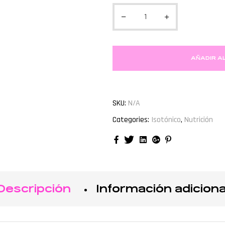
AÑADIR A
SKU:
N/A
Categories:
Isotónico
,
Nutrición
Facebook
Twitter
Linkedin
Google+
Pinterest
Descripción
Información adiciona