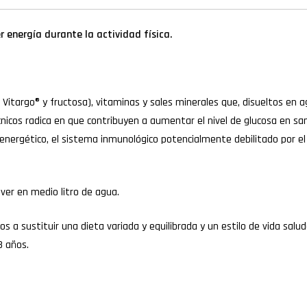
r energía durante la actividad física.
, Vitargo® y fructosa), vitaminas y sales minerales que, disueltos en
 técnicos radica en que contribuyen a aumentar el nivel de glucosa en
energético, el sistema inmunológico potencialmente debilitado por e
er en medio litro de agua.
a sustituir una dieta variada y equilibrada y un estilo de vida saluda
3 años.