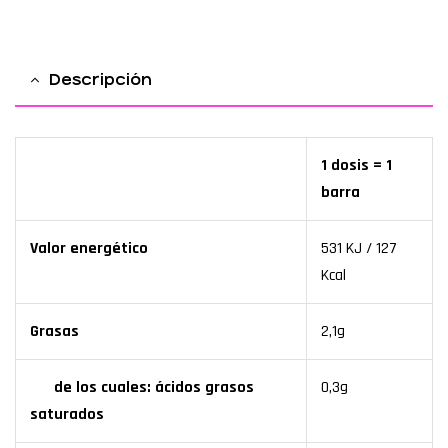
Descripción
1 dosis = 1
barra
Valor energético
531 KJ / 127
Kcal
Grasas
2,1g
de los cuales: ácidos grasos
0,3g
saturados