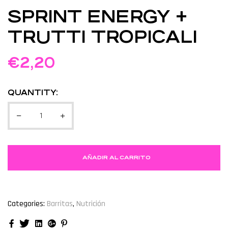
SPRINT ENERGY +
TRUTTI TROPICALI
€
2,20
QUANTITY:
AÑADIR AL CARRITO
Categories:
Barritas
,
Nutrición
Facebook
Twitter
Linkedin
Google+
Pinterest