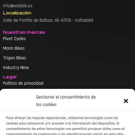
info@wobble.es
Localización
Calle de Portillo de Balboa, 46 47010 - Valladolid
Nuestras marcas
Pivot Cycles
Marin Bikes
Trigon Bikes
Industry Nine
Legal
Política de privacidad
Aviso legal
Gestionar el consentimiento de
Política de cookies
las cookies
Declaración de accesibilidad
Para ofrecer las mejores experiencias, utilizamos tecnologías como las
cookies para almacenar y/o acceder a la información del dispositivo. El
consentimiento de estas tecnologías nos permitirá procesar datos como el
comportamiento de navegación o las identificaciones únicas en este sitio.